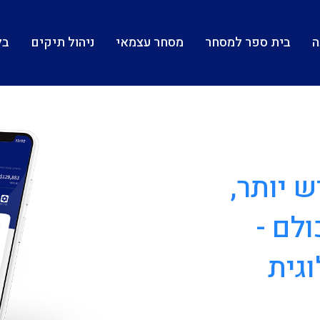
ה
בית ספר למסחר
מסחר עצמאי
ניהול תיקים
בל
ש יותר,
לם -
גית